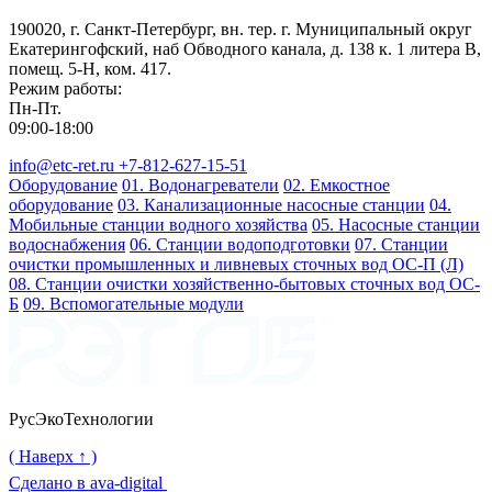
190020, г. Санкт-Петербург, вн. тер. г. Муниципальный округ
Екатерингофский, наб Обводного канала, д. 138 к. 1 литера В,
помещ. 5-Н, ком. 417.
Режим работы:
Пн-Пт.
09:00-18:00
info@etc-ret.ru
+7-812-627-15-51
Оборудование
01. Водонагреватели
02. Емкостное
оборудование
03. Канализационные насосные станции
04.
Мобильные станции водного хозяйства
05. Насосные станции
водоснабжения
06. Станции водоподготовки
07. Станции
очистки промышленных и ливневых сточных вод ОС-П (Л)
08. Станции очистки хозяйственно-бытовых сточных вод ОС-
Б
09. Вспомогательные модули
РусЭкоТехнологии
( Наверх ↑ )
Сделано в ava-digital